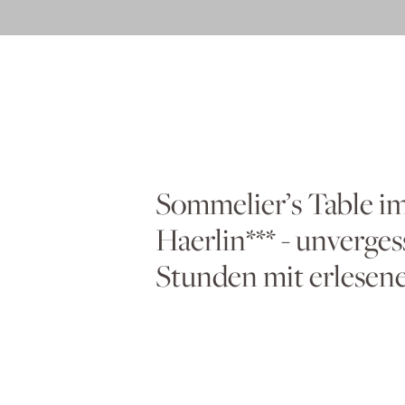
Sommelier’s Table i
Haerlin*** - unverges
Stunden mit erlese
Genießen Sie eine exquisite Auswahl erl
lassen Sie sich von unserem Sommelier C