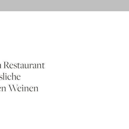
m Restaurant
sliche
nen Weinen
esener Weine und
hristian Scholz